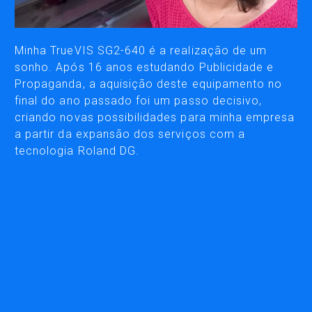
IMPRESSÃO
Minha TrueVIS SG2-640 é a realização de um
sonho. Após 16 anos estudando Publicidade e
IMPRESSORA JATO DE TINTA
Propaganda, a aquisição deste equipamento no
IMPRESSORA COM RECORTE
final do ano passado foi um passo decisivo,
TINTA
criando novas possibilidades para minha empresa
a partir da expansão dos serviços com a
tecnologia Roland DG.
RECORTE
PLOTTER DE RECORTE GRANDE
PLOTTER DE RECORTE DE MESA
GRAVADORAS