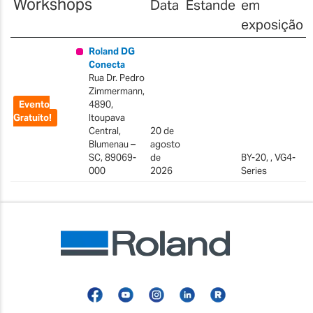
Workshops
Data
Estande
em
exposição
Roland DG
Conecta
Rua Dr. Pedro
Zimmermann,
Evento
4890,
Gratuito!
Itoupava
Central,
20 de
Blumenau –
agosto
SC, 89069-
de
BY-20, , VG4-
000
2026
Series
Facebook
YouTube
Instagram
Linkedin
Roland
Blog