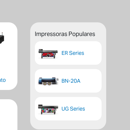
Impressoras Populares
ER Series
ato
BN-20A
UG Series