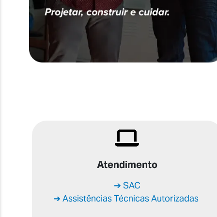
Atendimento
➔ SAC
➔ Assistências Técnicas Autorizadas
‎‎