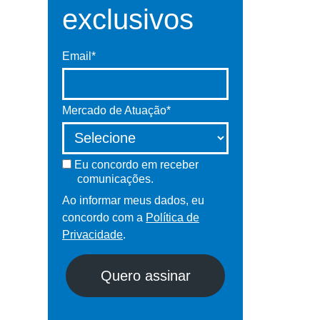
exclusivos
Email*
Mercado de Atuação*
Eu concordo em receber
comunicações.
Ao informar meus dados, eu
concordo com a
Política de
Privacidade
.
Quero assinar