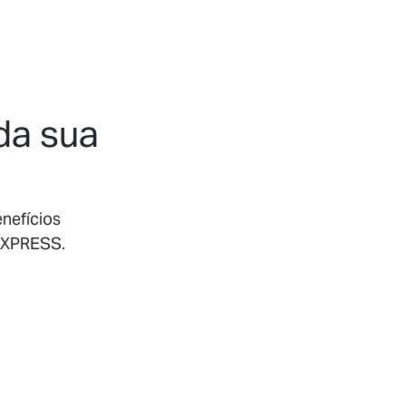
da sua
enefícios
DGXPRESS.