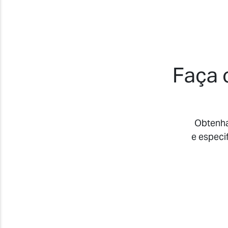
Faça 
Obtenha 
e especi