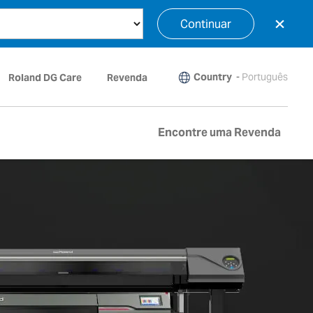
×
Continuar
Country
-
Português
Roland DG Care
Revenda
Encontre uma Revenda