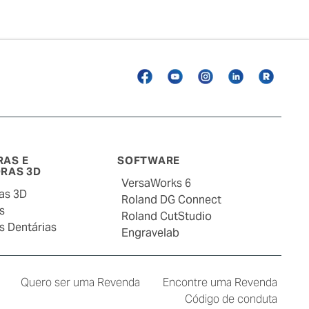
Facebook
YouTube
Instagram
Linkedin
Roland
Blog
RAS E
SOFTWARE
RAS 3D
VersaWorks 6
as 3D
Roland DG Connect
s
Roland CutStudio
s Dentárias
Engravelab
Quero ser uma Revenda
Encontre uma Revenda
Código de conduta