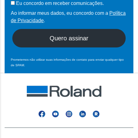
Eu concordo em receber comunicações.
Ao informar meus dados, eu concordo com a
Política
de Privacidade
.
Quero assinar
Prometemos não utilizar suas informações de contato para enviar qualquer tipo
de SPAM.
Facebook
YouTube
Instagram
Linkedin
Roland
Blog