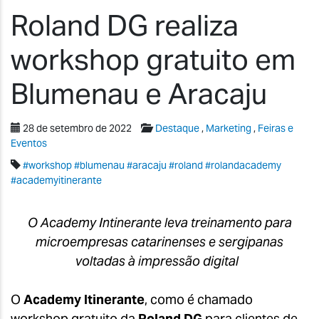
Roland DG realiza
workshop gratuito em
Blumenau e Aracaju
28 de setembro de 2022
Destaque
,
Marketing
,
Feiras e
Eventos
#workshop #blumenau #aracaju #roland #rolandacademy
#academyitinerante
O Academy Intinerante leva treinamento para
microempresas catarinenses e sergipanas
voltadas à impressão digital
O
Academy Itinerante
, como é chamado
workshop gratuito da
Roland DG
para clientes de