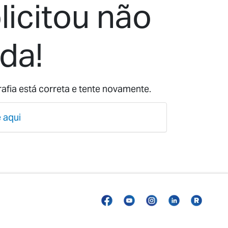
licitou não
da!
afia está correta e tente novamente.
 aqui
Facebook
YouTube
Instagram
Linkedin
Roland
Blog